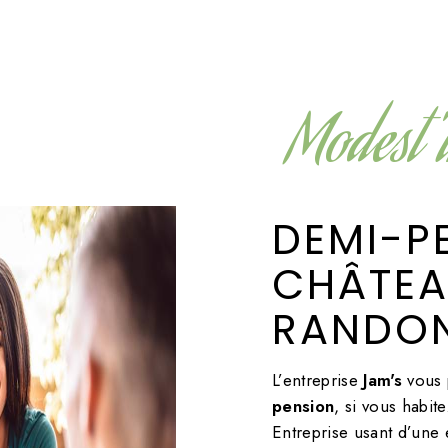
Modest'
DEMI-PENSION À
CHÂTEA
RANDO
L’entreprise
Jam's
vous 
pension
, si vous habit
Entreprise usant d’une 