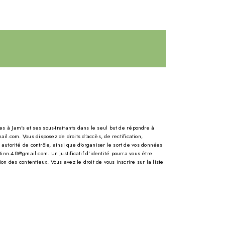
s à Jam's et ses sous-traitants dans le seul but de répondre à
.com. Vous disposez de droits d’accès, de rectification,
 autorité de contrôle, ainsi que d’organiser le sort de vos données
inn.48@gmail.com. Un justificatif d'identité pourra vous être
 des contentieux. Vous avez le droit de vous inscrire sur la liste