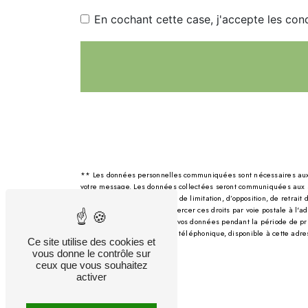
En cochant cette case, j'accepte les cond
** Les données personnelles communiquées sont nécessaires aux fin
votre message. Les données collectées seront communiquées aux se
d’effacement, de portabilité, de limitation, d’opposition, de retra
post-mortem. Vous pouvez exercer ces droits par voie postale à l'
demandé. Nous conservons vos données pendant la période de prise d
d'opposition au démarchage téléphonique, disponible à cette adr
Ce site utilise des cookies et
vous donne le contrôle sur
ceux que vous souhaitez
activer