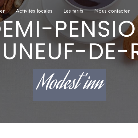
rer
Activités locales
Les tarifs
Nous contacter
ON
AUNEUF-DE-
Modest'inn