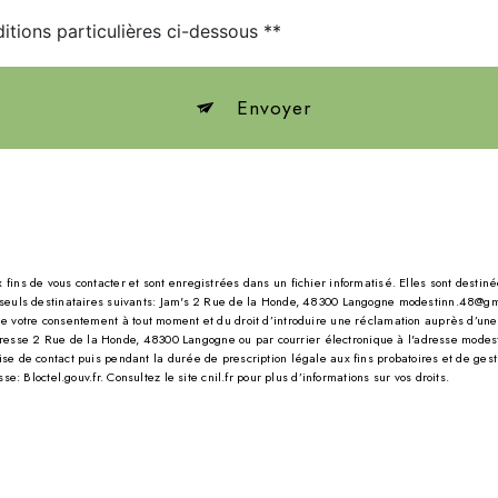
itions particulières ci-dessous **
Envoyer
s de vous contacter et sont enregistrées dans un fichier informatisé. Elles sont destinée
uls destinataires suivants: Jam's 2 Rue de la Honde, 48300 Langogne modestinn.48@gmail
it de votre consentement à tout moment et du droit d’introduire une réclamation auprès d’une
adresse 2 Rue de la Honde, 48300 Langogne ou par courrier électronique à l'adresse modest
e contact puis pendant la durée de prescription légale aux fins probatoires et de gestion
esse:
Bloctel.gouv.fr
. Consultez le site cnil.fr pour plus d’informations sur vos droits.