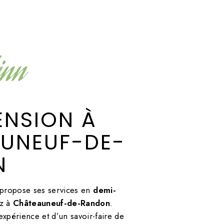
inn
UNEUF-DE-
N
propose ses services en
demi-
ez à
Châteauneuf-de-Randon
.
expérience et d’un savoir-faire de