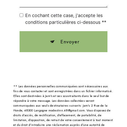
En cochant cette case, j'accepte les
conditions particulières ci-dessous **
Envoyer
** Les données personnelles communiquées sont nécessaires aux
fins de vous contacter et sont enregistrées dans un fichier informatisé.
Elles sont destinées à Jam's et ses sous-traitants dans le seul but de
répondre à votre message. Les données collectées seront
communiquées aux seuls destinataires suivants: Jam's 2 Rue de la
Honde, 48300 Langogne modestinn.48@gmail.com. Vous disposez de
droits d’accès, de rectification, d’effacement, de portabilité, de
limitation, d’opposition, de retrait de votre consentement à tout moment
et du droit d’introduire une réclamation auprès d’une autorité de